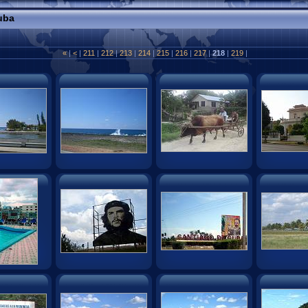
uba
«
|
<
|
211
|
212
|
213
|
214
|
215
|
216
|
217
|
218
|
219
|