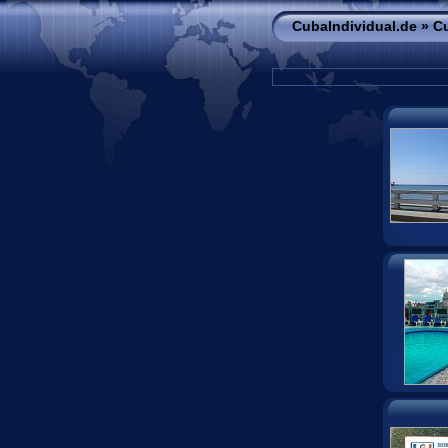
CubaIndividual.de
» C