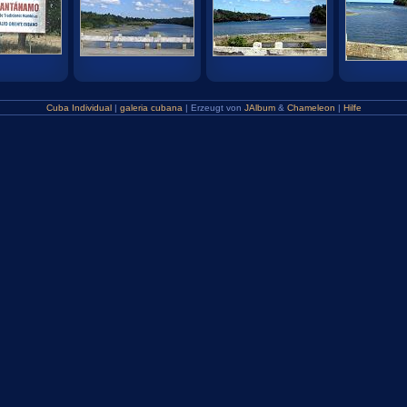
Cuba Individual
|
galeria cubana
| Erzeugt von
JAlbum
&
Chameleon
|
Hilfe